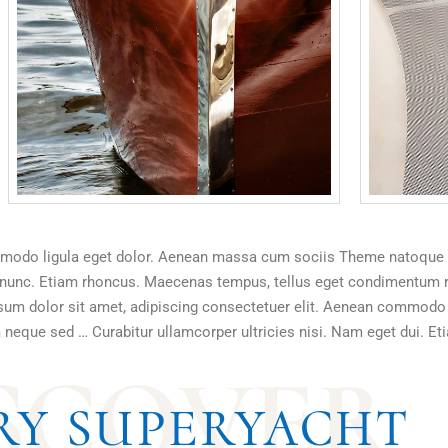
ommodo ligula eget dolor. Aenean massa cum sociis Theme natoque 
us nunc. Etiam rhoncus. Maecenas tempus, tellus eget condimentu
um dolor sit amet, adipiscing consectetuer elit. Aenean commodo l
m neque sed … Curabitur ullamcorper ultricies nisi. Nam eget dui. E
S
C
O
V
E
R
RY SUPERYACHT