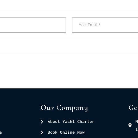
Our Company
Ge
About Yacht Charter
N
I
a
Book Online Now